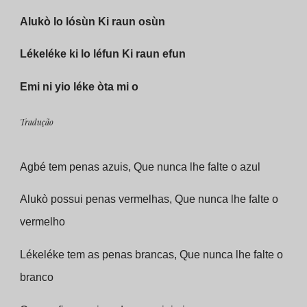
Alukò lo lósùn Ki raun osùn
Lékeléke ki lo léfun Ki raun efun
Emi ni yio léke òta mi o
Tradução
Agbé tem penas azuis, Que nunca lhe falte o azul
Alukò possui penas vermelhas, Que nunca lhe falte o 
vermelho
Lékeléke tem as penas brancas, Que nunca lhe falte o 
branco