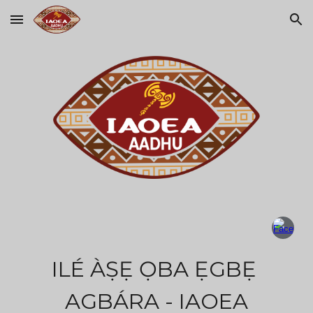
Skip to main content
Skip to navigation
ILÉ ÀṢẸ ỌBA ẸGBẸ́ 
AGBÁRA - IAOEA