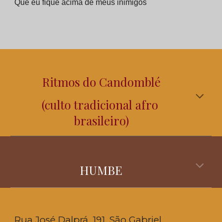
Que eu fique acima de meus inimigos
Ritmos do Candomblé
(culto tradicional afro 
brasileiro)
HUMBE
Rua José Dalprá, 191, São Gabriel,